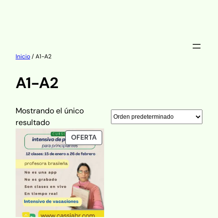
Saltar
al
Inicio
/ A1-A2
contenido
A1-A2
Mostrando el único
resultado
PRODUCTO
OFERTA
EN
OFERTA