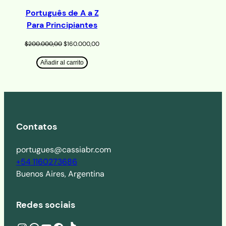
Português de A a Z
Para Principiantes
El
El
$
200.000,00
$
160.000,00
precio
precio
original
actual
Añadir al carrito
era:
es:
$200.000,00.
$160.000,00.
Contatos
portugues@cassiabr.com
+54 1160273686
Buenos Aires, Argentina
Redes sociais