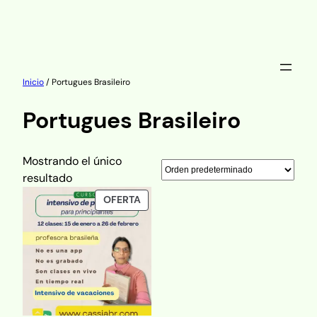
Saltar
al
Inicio
/ Portugues Brasileiro
contenido
Portugues Brasileiro
Mostrando el único
resultado
PRODUCTO
OFERTA
EN
OFERTA