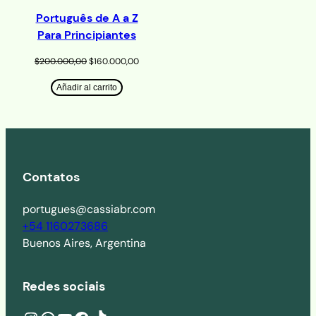
Português de A a Z
Para Principiantes
El
El
$
200.000,00
$
160.000,00
precio
precio
original
actual
Añadir al carrito
era:
es:
$200.000,00.
$160.000,00.
Contatos
portugues@cassiabr.com
+54 1160273686
Buenos Aires, Argentina
Redes sociais