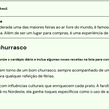
asil.
te
iderada uma das maiores feiras ao ar livre do mundo, é famo
na. Além de ser um lugar para compras, é uma experiência de 
churrasco
nize o cardápio diário e inclua algumas novas receitas na lista para co
os em torno de um bom churrasco, sempre acompanhado de uma 
ra qualquer refeição de férias.
 com influências culturais que enriquecem cada prato. A faro
 no Nordeste, ela ganha toques específicos como o uso de a