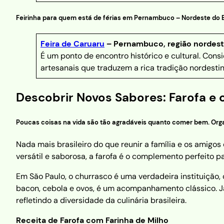
Feirinha para quem está de férias em Pernambuco – Nordeste do Br
Feira de Caruaru
– Pernambuco, região nordes
É um ponto de encontro histórico e cultural. Cons
artesanais que traduzem a rica tradição nordesti
Descobrir Novos Sabores: Farofa e 
Poucas coisas na vida são tão agradáveis ​​quanto comer bem. Orga
Nada mais brasileiro do que reunir a família e os amig
versátil e saborosa, a farofa é o complemento perfeito pa
Em São Paulo, o churrasco é uma verdadeira instituição,
bacon, cebola e ovos, é um acompanhamento clássico. Já
refletindo a diversidade da culinária brasileira.
Receita de Farofa com Farinha de Milho