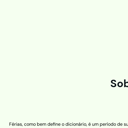
Saltar
al
contenido
Sob
Férias, como bem define o dicionário, é um período de s