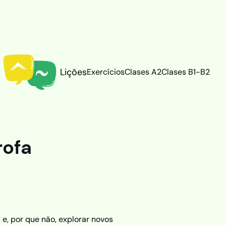
Lições
Exercícios
Clases A2
Clases B1-B2
rofa
 e, por que não, explorar novos