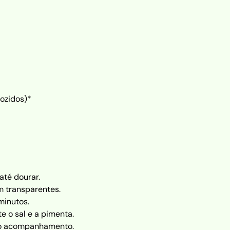
cozidos)*
até dourar.
m transparentes.
minutos.
e o sal e a pimenta.
omo acompanhamento.