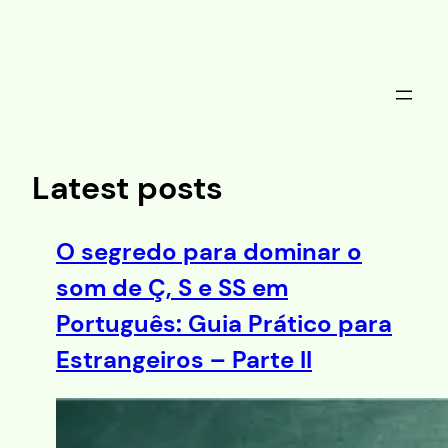
Saltar
al
contenido
Latest posts
O segredo para dominar o
som de Ç, S e SS em
Português: Guia Prático para
Estrangeiros – Parte II