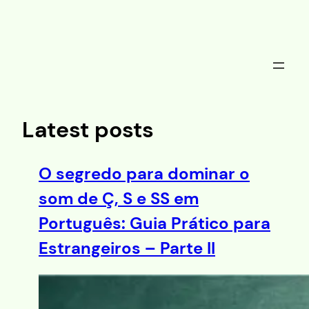
Saltar
al
contenido
Latest posts
O segredo para dominar o
som de Ç, S e SS em
Português: Guia Prático para
Estrangeiros – Parte II