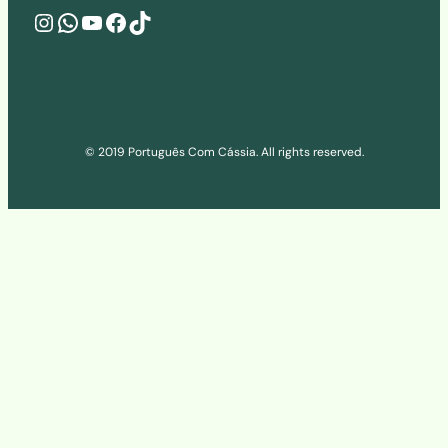
Instagram
wa.me/541160273686
YouTube
Facebook
TikTok
© 2019 Português Com Cássia. All rights reserved.