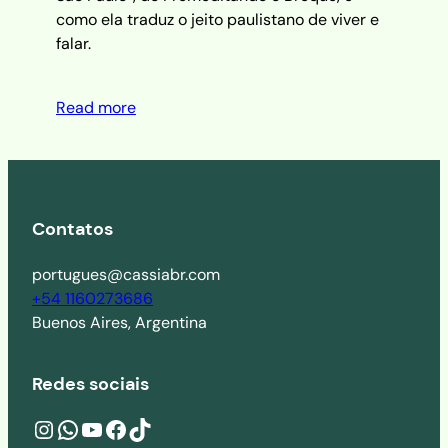
como ela traduz o jeito paulistano de viver e
falar.
Read more
Contatos
portugues@cassiabr.com
+54 1160273686
Buenos Aires, Argentina
Redes sociais
Instagram
wa.me/541160273686
YouTube
Facebook
TikTok