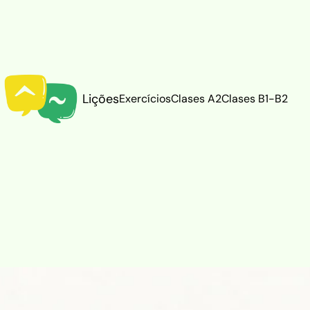
Lições
Exercícios
Clases A2
Clases B1-B2