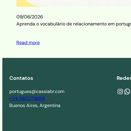
09/06/2026
Aprenda o vocabulário de relacionamento em portuguê
Read more
Contatos
Redes
Instagram
wa.me/541160273686
Y
portugues@cassiabr.com
+54 1160273686
Buenos Aires, Argentina