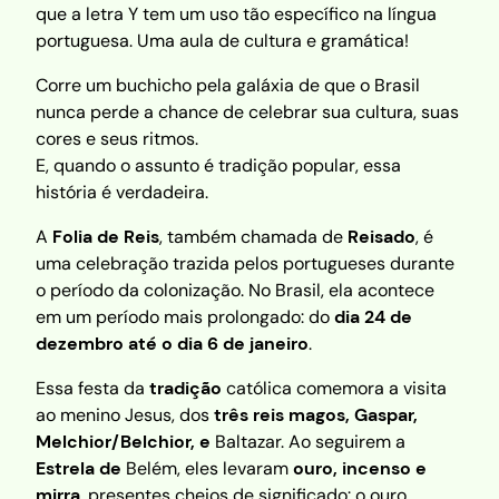
que a letra Y tem um uso tão específico na língua
portuguesa. Uma aula de cultura e gramática!
Corre um buchicho pela galáxia de que o Brasil
nunca perde a chance de celebrar sua cultura, suas
cores e seus ritmos.
E, quando o assunto é tradição popular, essa
história é verdadeira.
A
Folia de Reis
, também chamada de
Reisado
, é
uma celebração trazida pelos portugueses durante
o período da colonização. No Brasil, ela acontece
em um período mais prolongado: do
dia 24 de
dezembro até o dia 6 de janeiro
.
Essa festa da
tradição
católica comemora a visita
ao menino Jesus, dos
três reis magos, Gaspar,
Melchior/Belchior, e
Baltazar. Ao seguirem a
Estrela de
Belém, eles levaram
ouro, incenso e
mirra
, presentes cheios de significado: o ouro