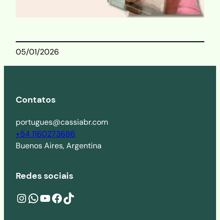
05/01/2026
Contatos
portugues@cassiabr.com
+54 1160273686
Buenos Aires, Argentina
Redes sociais
Instagram
wa.me/541160273686
YouTube
Facebook
TikTok