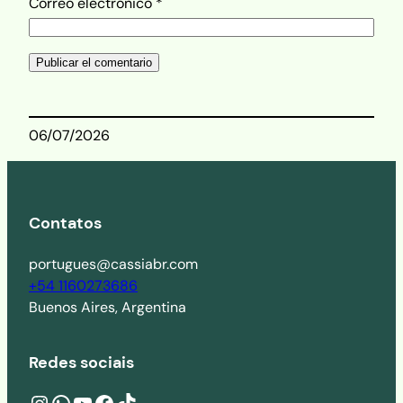
Correo electrónico
*
06/07/2026
Contatos
portugues@cassiabr.com
+54 1160273686
Buenos Aires, Argentina
Redes sociais
Instagram
wa.me/541160273686
YouTube
Facebook
TikTok