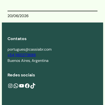
20/06/2026
Contatos
portugues@cassiabr.com
+54 1160273686
Buenos Aires, Argentina
Redes sociais
Instagram
wa.me/541160273686
YouTube
Facebook
TikTok