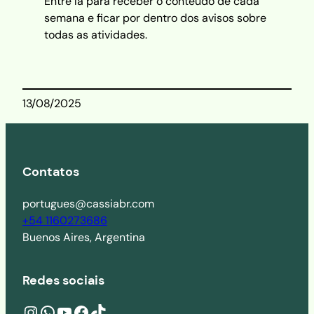
Entre lá para receber o conteúdo de cada
semana e ficar por dentro dos avisos sobre
todas as atividades.
13/08/2025
Contatos
portugues@cassiabr.com
+54 1160273686
Buenos Aires, Argentina
Redes sociais
Instagram
wa.me/541160273686
YouTube
Facebook
TikTok