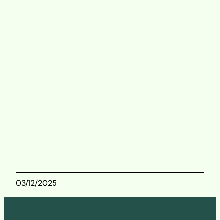
🔗
Reservar entrevista
. Todos
los niveles
Talleres Temáticos en
Portugués
Más información
03/12/2025