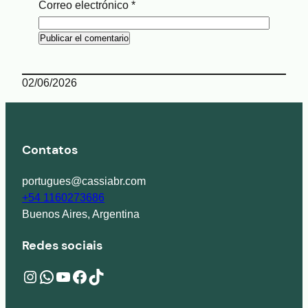
Correo electrónico
*
02/06/2026
Contatos
portugues@cassiabr.com
+54 1160273686
Buenos Aires, Argentina
Redes sociais
Instagram
wa.me/541160273686
YouTube
Facebook
TikTok