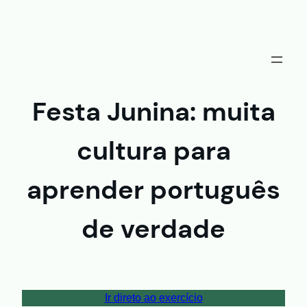
Saltar
al
contenido
Festa Junina: muita
cultura para
aprender português
de verdade
Ir direto ao exercício