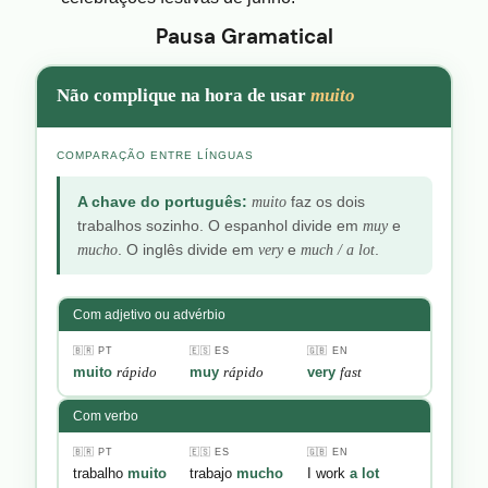
Pausa Gramatical
Não complique na hora de usar
muito
COMPARAÇÃO ENTRE LÍNGUAS
A chave do português:
muito
faz os dois
trabalhos sozinho. O espanhol divide em
muy
e
mucho
. O inglês divide em
very
e
much / a lot
.
Com adjetivo ou advérbio
🇧🇷 PT
🇪🇸 ES
🇬🇧 EN
muito
rápido
muy
rápido
very
fast
Com verbo
🇧🇷 PT
🇪🇸 ES
🇬🇧 EN
trabalho
muito
trabajo
mucho
I work
a lot