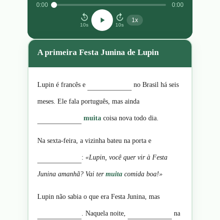
0:00
0:00
10
10
1x
10s
10s
A primeira Festa Junina de Lupin
Lupin é francês e
no Brasil há seis
meses. Ele fala português, mas ainda
muita
coisa nova todo dia.
Na sexta-feira, a vizinha bateu na porta e
:
«Lupin, você quer vir à Festa
Junina amanhã? Vai ter
muita
comida boa!»
Lupin não sabia o que era Festa Junina, mas
. Naquela noite,
na