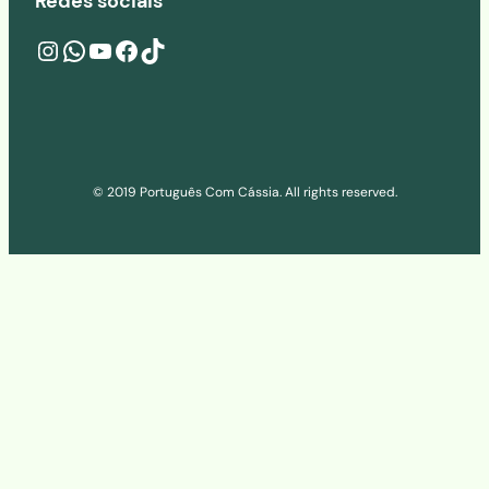
Redes sociais
Instagram
wa.me/541160273686
YouTube
Facebook
TikTok
© 2019 Português Com Cássia. All rights reserved.