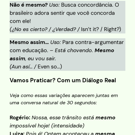
Não é mesmo?
Uso:
Busca concordância. O
brasileiro adora sentir que você concorda
com ele!
(¿No es cierto? / ¿Verdad? /
Isn’t it? / Right?)
Mesmo assim…
Uso:
Para contra-argumentar
com educação.
– Está chovendo.
Mesmo
assim
, eu vou sair.
(Aun así… /
Even so…)
Vamos Praticar? Com um Diálogo Real
Veja como essas variações aparecem juntas em
uma conversa natural de 30 segundos:
Rogério:
Nossa, esse trânsito está
mesmo
impossível hoje!
(intensidade)
Luiza:
Pois é! Ontem aconteceu a
mesma