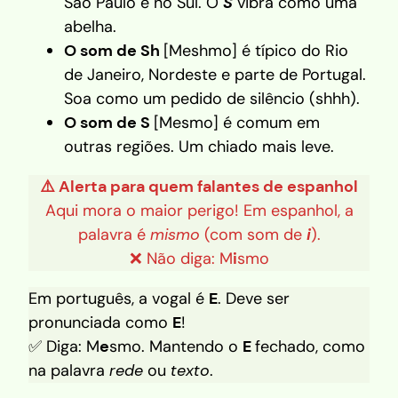
São Paulo e no Sul. O
S
vibra como uma
abelha.
O som de Sh
[Meshmo] é típico do Rio
de Janeiro, Nordeste e parte de Portugal.
Soa como um pedido de silêncio (shhh).
O som de S
[Mesmo] é comum em
outras regiões. Um chiado mais leve.
⚠️ Alerta para quem falantes de espanhol
Aqui mora o maior perigo! Em espanhol, a
palavra é
mismo
(com som de
i
).
❌ Não diga: M
i
smo
Em português, a vogal é
E
. Deve ser
pronunciada como
E
!
✅ Diga: M
e
smo. Mantendo o
E
fechado, como
na palavra
rede
ou
texto
.