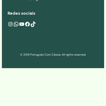
Redes sociais
Instagram
wa.me/541160273686
YouTube
Facebook
TikTok
© 2019 Português Com Cássia. All rights reserved.