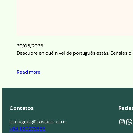
20/06/2026
Descubre en qué nivel de portugués estás. Señales cl
Read more
Contatos
Redes
Instagram
wa.me/541160273686
Y
portugues@cassiabr.com
+54 1160273686