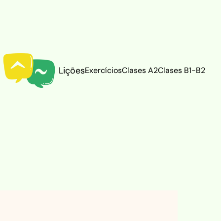
Lições
Exercícios
Clases A2
Clases B1-B2