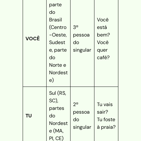
parte
do
Brasil
Você
(Centro
3ª
está
-Oeste,
pessoa
bem?
VOCÊ
Sudest
do
Você
e, parte
singular
quer
do
café?
Norte e
Nordest
e)
Sul (RS,
SC),
2ª
Tu vais
partes
pessoa
sair?
TU
do
do
Tu foste
Nordest
singular
à praia?
e (MA,
PI, CE)