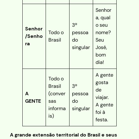
Senhor
a, qual
3ª
o seu
Senhor
Todo o
pessoa
nome?
/Senho
Brasil
do
Seu
ra
singular
José,
bom
dia!
A gente
Todo o
gosta
Brasil
3ª
de
A
(conver
pessoa
viajar.
GENTE
sas
do
A gente
informa
singular
foi à
is)
festa.
A grande extensão territorial do Brasil e seus