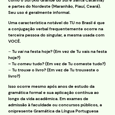
como o Sul (Rio Grande do Sul e Santa Catarina)
e partes do Nordeste (Maranhão, Piauí, Ceará).
Seu uso é geralmente informal.
Uma característica notável do TU no Brasil é que
a conjugação verbal frequentemente ocorre na
terceira pessoa do singular, a mesma usada com
VOCÊ.
–
Tu
vai
na festa hoje? (Em vez de Tu vais na festa
hoje?)
– Tu
comeu
tudo? (Em vez de Tu comeste tudo?)
–
Tu
trouxe
o livro? (Em vez de Tu trouxeste o
livro?)
Isso ocorre mesmo após anos de estudo da
gramática formal e sua aplicação contínua ao
longo da vida acadêmica. Em exames de
admissão à faculdade ou concursos públicos, a
onipresente Gramática da Língua Portuguesa