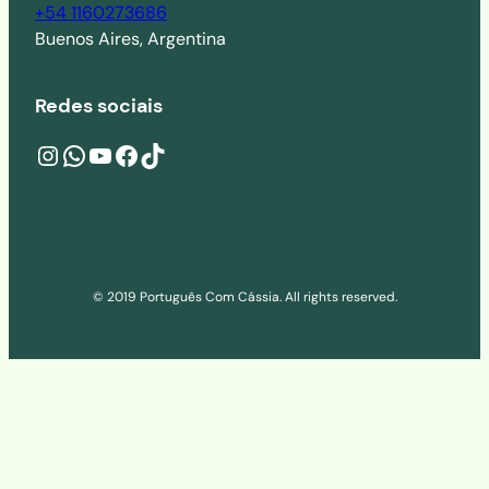
+54 1160273686
Buenos Aires, Argentina
Redes sociais
Instagram
wa.me/541160273686
YouTube
Facebook
TikTok
© 2019 Português Com Cássia. All rights reserved.