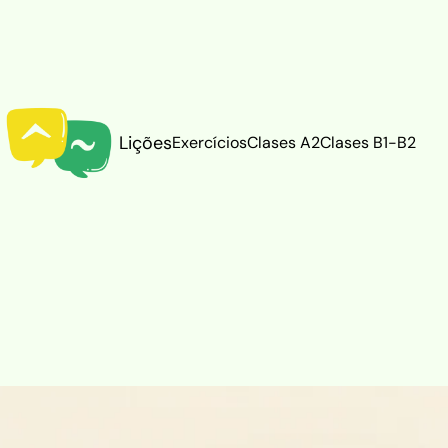
Lições
Exercícios
Clases A2
Clases B1-B2