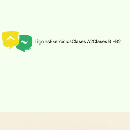
Lições
Exercícios
Clases A2
Clases B1-B2