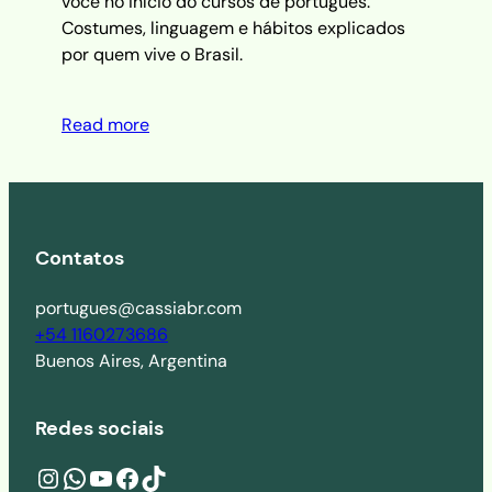
você no início do cursos de português.
Costumes, linguagem e hábitos explicados
por quem vive o Brasil.
Read more
Contatos
portugues@cassiabr.com
+54 1160273686
Buenos Aires, Argentina
Redes sociais
Instagram
wa.me/541160273686
YouTube
Facebook
TikTok